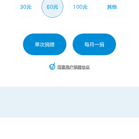
30元
60元
100元
其他
单次捐赠
每月一捐
同意用户捐赠协议