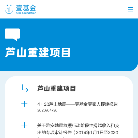
首页
芦山重建项目
信息公开
党建引领
机构介绍
信息披露
工作机会
芦山重建项目
公益项目
4·20芦山地震——壹基金壹家人援建报告
2020/04/20
个人捐赠
关于雅安地震救援行动阶段性捐赠收入和支
出的专项审计报告（2019年1月1日至2020
企业合作