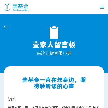
首页
信息公开
壹家人留言板
党建引领
机构介绍
信息披露
工作机会
来这儿找客服小壹
公益项目
壹基金一直在您身边，期
待聆听您的心声
个人捐赠
您好！
企业合作
我是客服小壹。如果您有什么疑问，或者对壹基金的工作有任