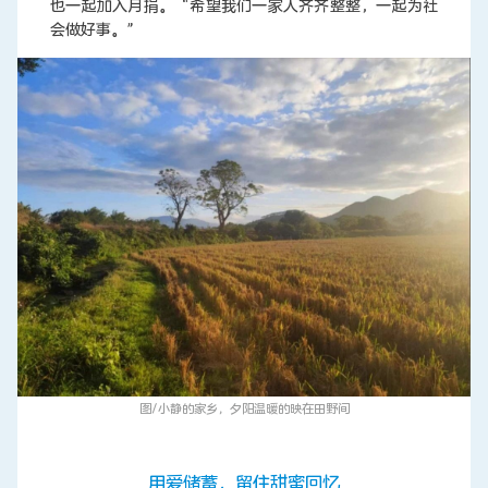
也一起加入月捐。“希望我们一家人齐齐整整，一起为社
会做好事。”
图/小静的家乡，夕阳温暖的映在田野间
用爱储蓄，留住甜蜜回忆