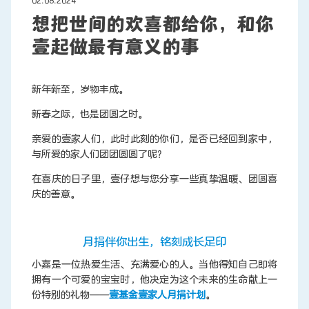
02.08.2024
想把世间的欢喜都给你，和你
壹起做最有意义的事
联系我们
新年新至，岁物丰成。
新春之际，也是团圆之时。
亲爱的壹家人们，此时此刻的你们，是否已经回到家中，
与所爱的家人们团团圆圆了呢？
在喜庆的日子里，壹仔想与您分享一些真挚温暖、团圆喜
庆的善意。
月捐伴你出生，铭刻成长足印
小嘉是一位热爱生活、充满爱心的人。当他得知自己即将
拥有一个可爱的宝宝时，他决定为这个未来的生命献上一
份特别的礼物——
壹基金壹家人月捐计划
。