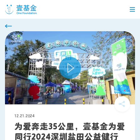
首页
信息公开
党建引领
机构介绍
信息披露
工作机会
公益项目
个人捐赠
12.21.2024
为爱奔走35公里，壹基金为爱
同行2024深圳盐田公益健行
企业合作