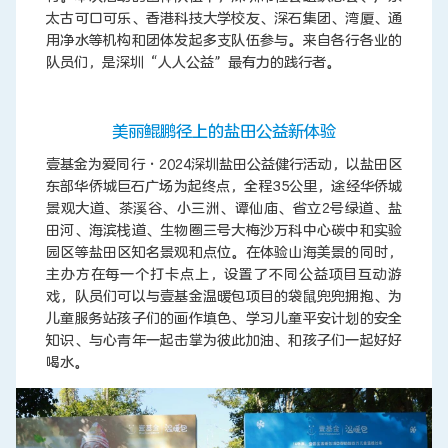
太古可口可乐、香港科技大学校友、深石集团、湾厦、通
用净水等机构和团体发起多支队伍参与。来自各行各业的
队员们，是深圳“人人公益”最有力的践行者。
美丽鲲鹏径上的盐田公益新体验
壹基金为爱同行·2024深圳盐田公益健行活动，以盐田区
东部华侨城巨石广场为起终点，全程35公里，途经华侨城
景观大道、茶溪谷、小三洲、谭仙庙、省立2号绿道、盐
田河、海滨栈道、生物圈三号大梅沙万科中心碳中和实验
园区等盐田区知名景观和点位。在体验山海美景的同时，
主办方在每一个打卡点上，设置了不同公益项目互动游
戏，队员们可以与壹基金温暖包项目的袋鼠兜兜拥抱、为
儿童服务站孩子们的画作填色、学习儿童平安计划的安全
知识、与心青年一起击掌为彼此加油、和孩子们一起好好
喝水。