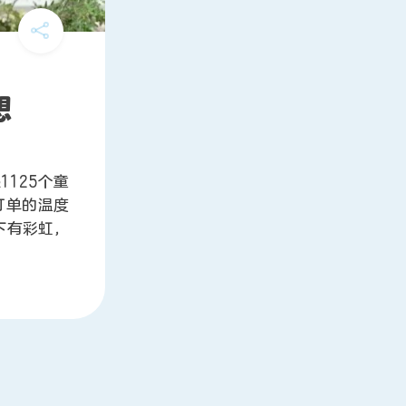
想
125个童
订单的温度
下有彩虹，