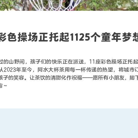
座彩色操场正托起1125个童年梦
过的山野间，孩子们的快乐正在派送，11座彩色操场正托起1
从2023年至今，阿水大杯茶用每一杯传递的热望，将城市
孩子的笑容。让茶饮的清甜化作祝福——愿所有小朋友，脚
宙～