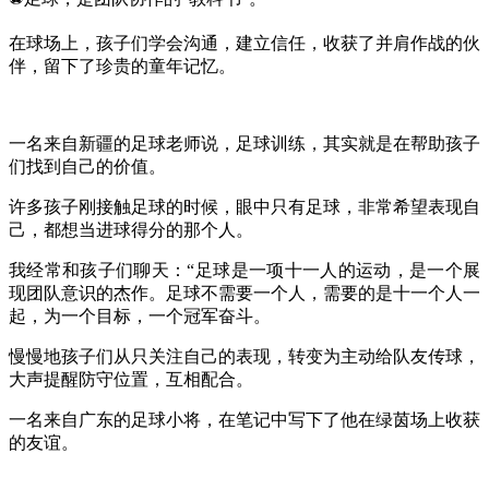
在球场上，孩子们学会沟通，建立信任，收获了并肩作战的伙
伴，留下了珍贵的童年记忆。
一名来自新疆的足球老师说，足球训练，其实就是在帮助孩子
们找到自己的价值。
许多孩子刚接触足球的时候，眼中只有足球，非常希望表现自
己，都想当进球得分的那个人。
我经常和孩子们聊天：“足球是一项十一人的运动，是一个展
现团队意识的杰作。足球不需要一个人，需要的是十一个人一
起，为一个目标，一个冠军奋斗。
慢慢地孩子们从只关注自己的表现，转变为主动给队友传球，
大声提醒防守位置，互相配合。
一名来自广东的足球小将，在笔记中写下了他在绿茵场上收获
的友谊。