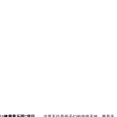
着
“
健康童乐园”
项目
——这里不仅是孩子们的游戏天地，更是无