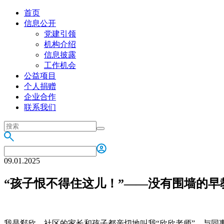
首页
信息公开
党建引领
机构介绍
信息披露
工作机会
公益项目
个人捐赠
企业合作
联系我们
09.01.2025
“孩子恨不得住这儿！”——没有围墙的
我是郗欣，社区的家长和孩子都亲切地叫我“欣欣老师”。与同