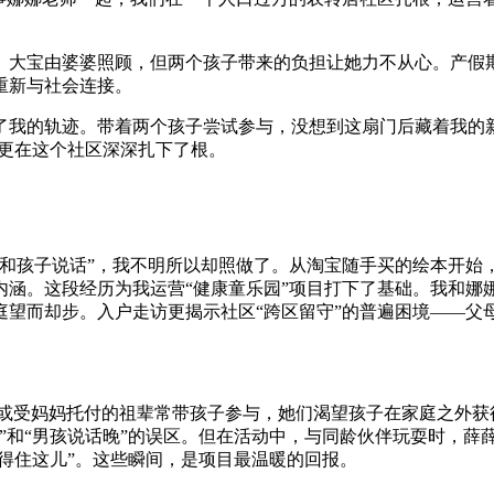
职。大宝由婆婆照顾，但两个孩子带来的负担让她力不从心。产
重新与社会连接。
了我的轨迹。带着两个孩子尝试参与，没想到这扇门后藏着我的
，更在这个社区深深扎下了根。
和孩子说话”，我不明所以却照做了。从淘宝随手买的绘本开始
内涵。这段经历为我运营“健康童乐园”项目打下了基础。我和娜
庭望而却步。入户走访更揭示社区“跨区留守”的普遍困境——父
或受妈妈托付的祖辈常带孩子参与，她们渴望孩子在家庭之外获得
”和“男孩说话晚”的误区。但在活动中，与同龄伙伴玩耍时，薛
不得住这儿”。这些瞬间，是项目最温暖的回报。