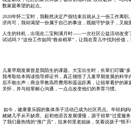
数家庭希望的起点。
2020年怀二宝时，我毅然决定产假结束后就从上一份工作离
济尚可，我却渴望一份属于自己的事业，既能守护孩子，又能
人生的转机，出现在二宝刚满月时——一次社区公益活动改变
试试吗？”这份工作如同“救命稻草”，让我在育儿中找到价值
儿童早期发展曾是我陌生的课题。大宝出生时，长辈们叮嘱“多
我考取绘本阅读指导师证书，真正领悟了儿童早期发展的科学
后不敢出声；商业早教高昂费用和遥远距离，让祖辈看护的家
关怀，并与祖辈耐心沟通，一点点改变他们的养育习惯。
如今，健康童乐园的集体亲子活动已成为社区亮点。年轻妈妈
姥姥几乎从不缺席。起初他语言发展缓慢，源于祖辈“过度服务
了我们最热情的“推广员”，拉来邻里老姐妹，笑着说孩子“恨