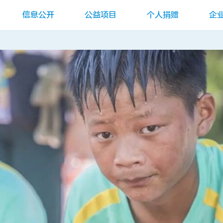
信息公开
公益项目
个人捐赠
企