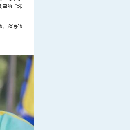
眼里的“坏
他，邀请他