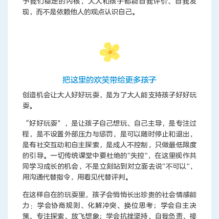
予我们稳定的内核，大人和孩子都能自我评价、自我发
现，而不是依赖他人的观点认识自己。
把这里的欢笑带给更多孩子
创造机会让大人好好玩耍，是为了大人能支持孩子好好玩
耍。
“好好玩耍”，是让孩子自己想玩、自己主导，是专注过
程，是不设置外部压力与惩罚，是可以随时停止和退出，
是有社交互动和自主探索，是成人不控制，只做最低限度
的引导。一切传统课堂中要杜绝的"失控"，在这里视作共
同学习成长的机会，不是立刻站到对立面去说"不可以"，
用沟通代替指令，用看见代替评判。
在这样自在的玩耍里，孩子会悄悄长出珍贵的社会情感能
力：学会协商规则、化解冲突、换位思考；学会自主决
策、专注探索、放飞想象；学会抗挫坚持、自我负责、接