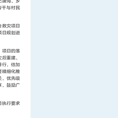
记唐海、乡
专干与村民
合救灾项目
项目规划进
”项目的落
灾后重建、
善行，倍加
要精细化推
关，优先吸
享，鼓励广
目执行要求