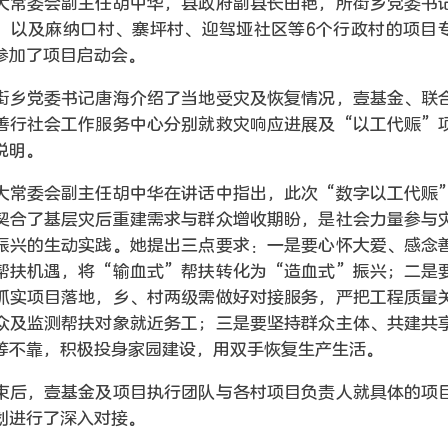
大常委会副主任胡中华，县政府副县长田艳，所街乡党委书
，以及麻纳口村、寨坪村、迎驾垭社区等6个行政村的项目
参加了项目启动会。
街乡党委书记唐海介绍了当地受灾及恢复情况，壹基金、联
善行社会工作服务中心分别就救灾响应进展及“以工代赈”
说明。
大常委会副主任胡中华在讲话中指出，此次“数字以工代赈
契合了基层灾后重建需求与群众增收期盼，是社会力量参与
振兴的生动实践。她提出三点要求：一是要心怀大爱、感念
帮扶机遇，将“输血式”帮扶转化为“造血式”振兴；二是
抓实项目落地，乡、村两级需做好对接服务，严把工程质量
众及监测帮扶对象就近务工；三是要坚持群众主体、共建共
等不靠，积极投身家园建设，用双手恢复生产生活。
束后，壹基金及项目执行团队与各村项目负责人就具体的项
划进行了深入对接。