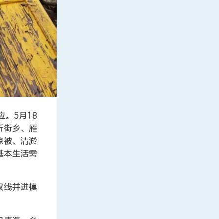
。5月18
所街乡、雁
凉被、清淤
基本生活需
双线并进模