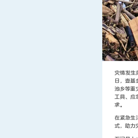
灾情发生
日，壹基
池乡等重
工具、应
求。
在紧急生
式，助力