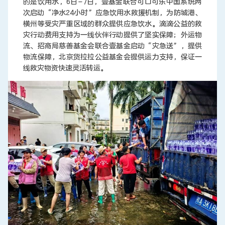
的是饮用水，6日-7日，壹基金联合可口可乐中国系统两
次启动“净水24小时”应急饮用水救援机制，为防城港、
横州等受灾严重区域的群众提供应急饮水。滴滴公益的救
灾行动费用支持为一线伙伴行动提供了坚实保障；外运物
流、招商局慈善基金会联合壹基金启动“灾急送”，提供
物流保障，北京货拉拉公益基金会提供运力支持，保证一
线救灾物资快速灵活转运。