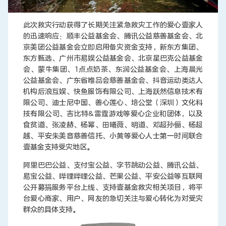
此次救灾行动获得了长期关注紧急救灾工作的爱心壹家人
的迅速响应：顺丰公益基金会、腾讯公益慈善基金会、北
京美团公益基金会立即启用备灾资金支持，新东方集团、
东方甄选、广州市易娱公益基金会、北京星巴克公益基金
会、蒙牛集团、1点点奶茶、东润公益基金会、上海晨光
公益基金会、广东省唯品会慈善基金会、抖音运动类达人
机构后浪互娱、快鱼服饰有限公司、上海跃然信息技术有
限公司、迪士尼中国、善心莲心、培公堂（深圳）文化科
技有限公司、吉比特&雷霆游戏等爱心企业和团体，以及
食贫道、张凌赫、杨幂、田曦薇、明道、邓超孙俪、杨超
越、平安朱美音慈善信托、小黄等爱心人士第一时间联合
壹基金支持受灾地区。
阿里巴巴公益、支付宝公益、字节跳动公益、腾讯公益、
易宝公益、哔哩哔哩公益、芒果公益、平安公益等互联网
公开募捐服务平台上线、支持壹基金救灾相关项目，将平
台爱心商家、用户、网友的急切关注与爱心转化为对受灾
群众的具体支持。