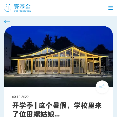
首页
信息公开
党建引领
机构介绍
信息披露
工作机会
公益项目
个人捐赠
09.19.2022
开学季 | 这个暑假，学校里来
了位田螺姑娘...
企业合作