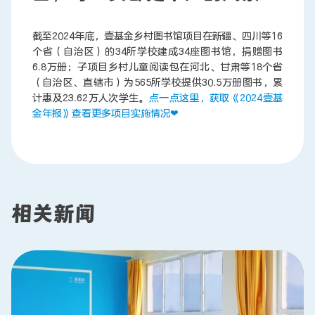
截至2024年底，壹基金乡村图书馆项目在新疆、四川等16
联系我们
个省（自治区）的34所学校建成34座图书馆，捐赠图书
6.8万册；子项目乡村儿童阅读包在河北、甘肃等18个省
（自治区、直辖市）为565所学校提供30.5万册图书，累
计惠及23.62万人次学生。
点一点这里，获取《2024壹基
金年报》查看更多项目实施情况❤
相关新闻